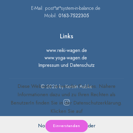
E-Mail: post*at*system-in-balance.de
Mobil:
0163-7522305
Links
www.reiki-wagen.de
www.yoga-wagen.de
Impressum und Datenschutz
Diese Webseite verwendet Cookies. Nähere
© 2026 by Kerstin Aubke
Informationen dazu und zu Ihren Rechten als
BenutzerIn finden Sie in der Datenschutzerklärung.
Klicken Sie auf
No Code Website Builder
Einverstanden