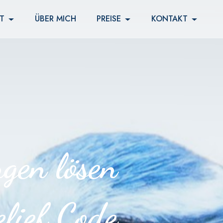
T
ÜBER MICH
PREISE
KONTAKT
n lösen
lief Code