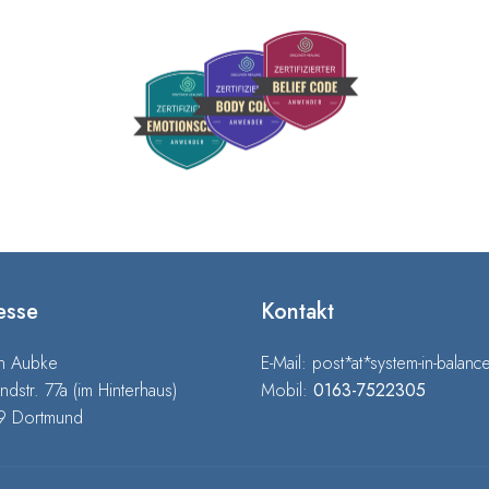
esse
Kontakt
in Aubke
E-Mail: post*at*system-in-balan
andstr. 77a (im Hinterhaus)
Mobil:
0163-7522305
9 Dortmund