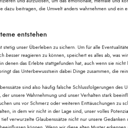
izieren und aufzulösen, um das emotionale, mentale und kö
de dazu beitragen, die Umwelt anders wahrnehmen und ein er
teme entstehen
 stetig unser Überleben zu sichern. Um für alle Eventualitä
ich
besser
reagieren zu können, speichert es alles ab, was wir
 denen das Erlebte stattgefunden hat, auch wenn sie nicht 
ingt das Unterbewusstsein dabei Dinge zusammen, die rein l
enssätze sind also häufig falsche Schlussfolgerungen des 
n, der unsere Wahrnehmung und unser Verhalten stark beeinfl
uchen uns vor Schmerz oder weiteren Enttäuschungen zu sch
ten, in dem wir nicht in der Lage sind, unser volles Potenzial
ie tief verwurzelte Glaubenssätze nicht nur unsere Gedanken
beeinflussen können. Wenn wir diese alten Muster erkennen 