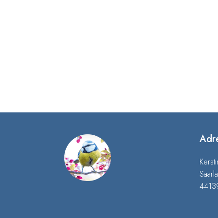
Adr
Kerst
Saarl
4413