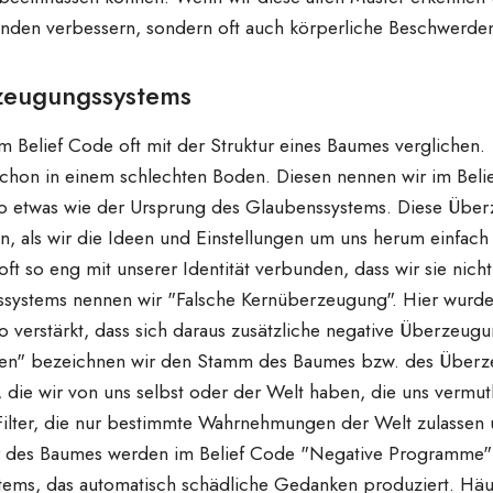
nden verbessern, sondern oft auch körperliche Beschwerden
zeugungssystems
 Belief Code oft mit der Struktur eines Baumes verglichen.
schon in einem schlechten Boden. Diesen nennen wir im Bel
st so etwas wie der Ursprung des Glaubenssystems. Diese Üb
den, als wir die Ideen und Einstellungen um uns herum einf
d oft so eng mit unserer Identität verbunden, dass wir sie ni
ystems nennen wir "Falsche Kernüberzeugung". Hier wurde d
o verstärkt, dass sich daraus zusätzliche negative Überzeu
gen" bezeichnen wir den Stamm
des Baumes bzw. des Überz
ie wir von uns selbst oder der Welt haben, die uns vermutli
Filter, die nur bestimmte Wahrnehmungen der Welt zulassen
r des Baumes werden im Belief Code "Negative Programme" 
ems, das automatisch schädliche Gedanken produziert. Häufi